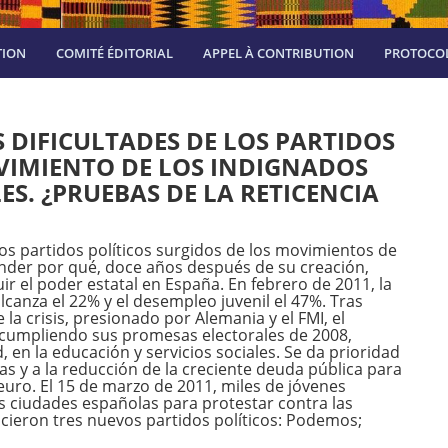
TION
COMITÉ ÉDITORIAL
APPEL À CONTRIBUTION
PROTOCOL
ES DIFICULTADES DE LOS PARTIDOS
VIMIENTO DE LOS INDIGNADOS
ES. ¿PRUEBAS DE LA RETICENCIA
evos partidos políticos surgidos de los movimientos de
ender por qué, doce años después de su creación,
ir el poder estatal en España. En febrero de 2011, la
alcanza el 22% y el desempleo juvenil el 47%. Tras
a crisis, presionado por Alemania y el FMI, el
ncumpliendo sus promesas electorales de 2008,
, en la educación y servicios sociales. Se da prioridad
ras y a la reducción de la creciente deuda pública para
euro. El 15 de marzo de 2011, miles de jóvenes
es ciudades españolas para protestar contra las
cieron tres nuevos partidos políticos: Podemos;