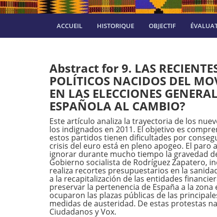
ACCUEIL
HISTORIQUE
OBJECTIF
ÉVALUA
Abstract for 9. LAS RECIENT
POLÍTICOS NACIDOS DEL MO
EN LAS ELECCIONES GENERAL
ESPAÑOLA AL CAMBIO?
Este artículo analiza la trayectoria de los nu
los indignados en 2011. El objetivo es compr
estos partidos tienen dificultades por consegu
crisis del euro está en pleno apogeo. El paro 
ignorar durante mucho tiempo la gravedad de l
Gobierno socialista de Rodríguez Zapatero, i
realiza recortes presupuestarios en la sanidad
a la recapitalización de las entidades financie
preservar la pertenencia de España a la zona 
ocuparon las plazas públicas de las principal
medidas de austeridad. De estas protestas na
Ciudadanos y Vox.