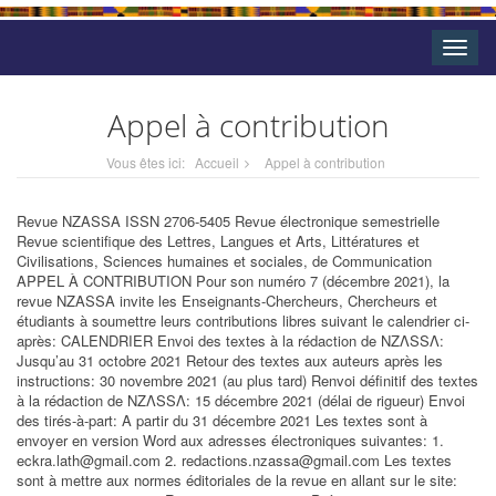
Toggle
naviga
Appel à contribution
Vous êtes ici:
Accueil
Appel à contribution
Revue NZASSA ISSN 2706-5405 Revue électronique semestrielle
Revue scientifique des Lettres, Langues et Arts, Littératures et
Civilisations, Sciences humaines et sociales, de Communication
APPEL À CONTRIBUTION Pour son numéro 7 (décembre 2021), la
revue NZASSA invite les Enseignants-Chercheurs, Chercheurs et
étudiants à soumettre leurs contributions libres suivant le calendrier ci-
après: CALENDRIER Envoi des textes à la rédaction de NZΛSSΛ:
Jusqu’au 31 octobre 2021 Retour des textes aux auteurs après les
instructions: 30 novembre 2021 (au plus tard) Renvoi définitif des textes
à la rédaction de NZΛSSΛ: 15 décembre 2021 (délai de rigueur) Envoi
des tirés-à-part: A partir du 31 décembre 2021 Les textes sont à
envoyer en version Word aux adresses électroniques suivantes: 1.
eckra.lath@gmail.com 2. redactions.nzassa@gmail.com Les textes
sont à mettre aux normes éditoriales de la revue en allant sur le site: